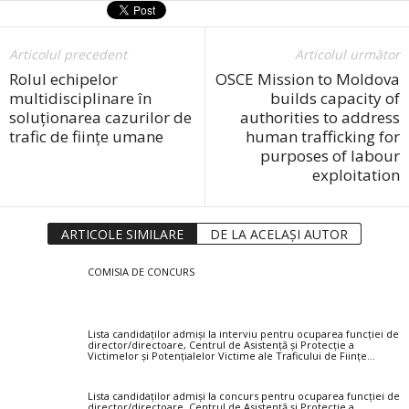
Articolul precedent
Articolul următor
Rolul echipelor
OSCE Mission to Moldova
multidisciplinare în
builds capacity of
soluționarea cazurilor de
authorities to address
trafic de ființe umane
human trafficking for
purposes of labour
exploitation
ARTICOLE SIMILARE
DE LA ACELAȘI AUTOR
COMISIA DE CONCURS
Lista candidaților admiși la interviu pentru ocuparea funcției de
director/directoare, Centrul de Asistență și Protecție a
Victimelor și Potențialelor Victime ale Traficului de Ființe...
Lista candidaților admiși la concurs pentru ocuparea funcției de
director/directoare, Centrul de Asistență și Protecție a