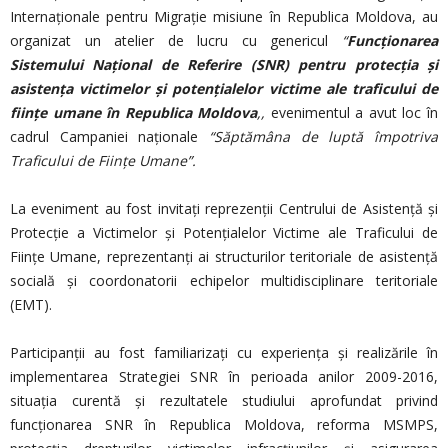
Internaționale pentru Migrație misiune în Republica Moldova, au
organizat un atelier de lucru cu genericul
“
Funcționarea
Sistemului Național de Referire (SNR) pentru protecția și
asistența victimelor și potențialelor victime ale traficului de
ființe umane în Republica Moldova
,,
evenimentul a avut loc în
cadrul Campaniei naționale
“Săptămâna de luptă împotriva
Traficului de Ființe Umane”.
La eveniment au fost invitați reprezenții Centrului de Asistență și
Protecție a Victimelor și Potențialelor Victime ale Traficului de
Ființe Umane, reprezentanți ai structurilor teritoriale de asistență
socială și coordonatorii echipelor multidisciplinare teritoriale
(EMT).
Participanții au fost familiarizați cu experiența și realizările în
implementarea Strategiei SNR în perioada anilor 2009-2016,
situația curentă și rezultatele studiului aprofundat privind
funcționarea SNR în Republica Moldova, reforma MSMPS,