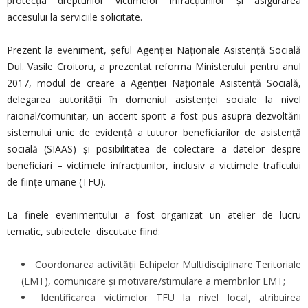
protecția drepturilor victimelor infracțiunilor și asigurarea
accesului la serviciile solicitate.
Prezent la eveniment, șeful Agenției Naționale Asistență Socială
Dul. Vasile Croitoru, a prezentat reforma Ministerului pentru anul
2017, modul de creare a Agenției Naționale Asistență Socială,
delegarea autorității în domeniul asistenței sociale la nivel
raional/comunitar, un accent sporit a fost pus asupra dezvoltării
sistemului unic de evidență a tuturor beneficiarilor de asistență
socială (SIAAS) și posibilitatea de colectare a datelor despre
beneficiari – victimele infracțiunilor, inclusiv a victimele traficului
de ființe umane (TFU).
La finele evenimentului a fost organizat un atelier de lucru
tematic, subiectele discutate fiind:
Coordonarea activității Echipelor Multidisciplinare Teritoriale
(EMT), comunicare şi motivare/stimulare a membrilor EMT;
Identificarea victimelor TFU la nivel local, atribuirea