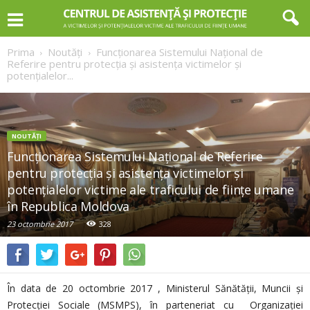
Prima
Noutăți
Funcționarea Sistemului Național de
Referire pentru protecția și asistența victimelor și
potențialelor...
NOUTĂȚI
Funcționarea Sistemului Național de Referire
pentru protecția și asistența victimelor și
potențialelor victime ale traficului de ființe umane
în Republica Moldova
23 octombrie 2017
328
În data de 20 octombrie 2017 , Ministerul Sănătății, Muncii și
Protecției Sociale (MSMPS), în parteneriat cu Organizației