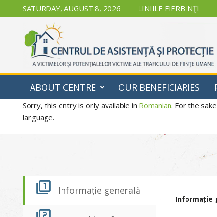
SATURDAY, AUGUST 8, 2026
LINIILE FIERBINŢI
CAPMD
ABOUT CENTRE
OUR BENEFICIARIES
Sorry, this entry is only available in
Romanian
. For the sake
language.
Informație generală
Informație 