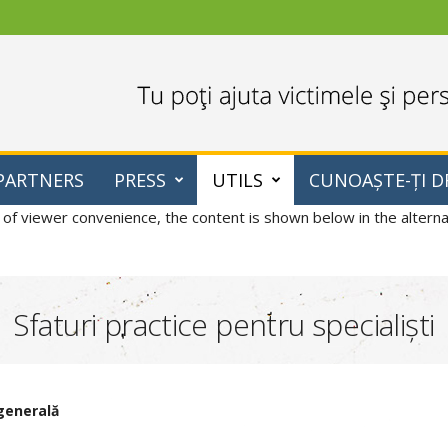
PARTNERS
PRESS
UTILS
CUNOAȘTE-ȚI D
 of viewer convenience, the content is shown below in the alternat
Sfaturi practice pentru specialiști
generală