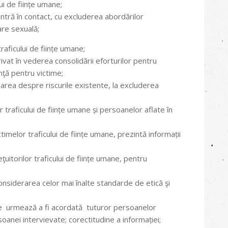
i de ființe umane;
ntră în contact, cu excluderea abordărilor
tare sexuală;
raficului de ființe umane;
ivat în vederea consolidării eforturilor pentru
nţă pentru victime;
area despre riscurile existente, la excluderea
 traficului de ființe umane și persoanelor aflate în
imelor traficului de ființe umane, prezintă informații
uitorilor traficului de ființe umane, pentru
considerarea celor mai înalte standarde de etică şi
ne urmează a fi acordată tuturor persoanelor
anei intervievate; corectitudine a informației;