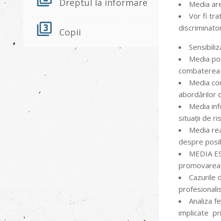
Dreptul la informare
Media are
Vor fi tr
discriminator
Copii
Sensibiliz
Media poa
combaterea ef
Media con
abordărilor d
Media inf
situații de r
Media rea
despre posibi
MEDIA EST
promovarea po
Cazurile 
profesionalis
Analiza f
implicate pr