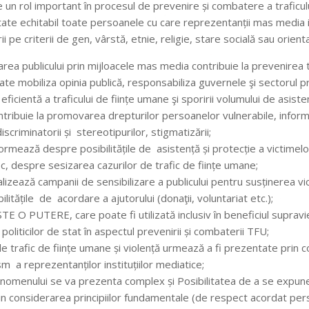
 un rol important în procesul de prevenire și combatere a traficulu
atate echitabil toate persoanele cu care reprezentanții mas media i
ii pe criterii de gen, vârstă, etnie, religie, stare socială sau orien
area publicului prin mijloacele mas media contribuie la prevenirea t
te mobiliza opinia publică, responsabiliza guvernele şi sectorul pr
icientă a traficului de ființe umane şi sporirii volumului de asiste
tribuie la promovarea drepturilor persoanelor vulnerabile, inform
iscriminatorii și stereotipurilor, stigmatizării;
ormează despre posibilitățile de asistență și protecție a victimelor
isc, despre sesizarea cazurilor de trafic de ființe umane;
lizează campanii de sensibilizare a publicului pentru susținerea vict
litățile de acordare a ajutorului (donaţii, voluntariat etc.);
E O PUTERE, care poate fi utilizată inclusiv în beneficiul supravieţ
liticilor de stat în aspectul prevenirii și combaterii TFU;
de trafic de ființe umane și violență urmează a fi prezentate prin 
m a reprezentanților instituțiilor mediatice;
enomenului se va prezenta complex și Posibilitatea de a se expu
in considerarea principiilor fundamentale (de respect acordat perso