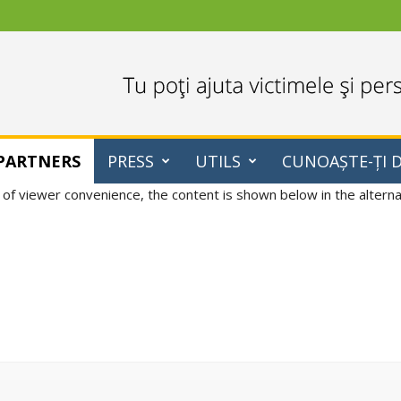
PARTNERS
PRESS
UTILS
CUNOAȘTE-ȚI 
 of viewer convenience, the content is shown below in the alternat