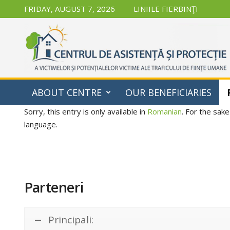
FRIDAY, AUGUST 7, 2026
LINIILE FIERBINŢI
CAPMD
ABOUT CENTRE
OUR BENEFICIARIES
Sorry, this entry is only available in
Romanian
. For the sake
language.
Parteneri
Principali: