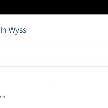
tin Wyss
ion